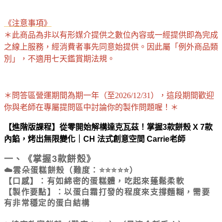
《注意事項》
＊此商品為非以有形媒介提供之數位內容或一經提供即為完成
之線上服務，經消費者事先同意始提供。因此屬「例外商品類
別」，不適用七天鑑賞期法規。
＊問答區營運期間為期一年（至2026/12/31），這段期間歡迎
你與老師在專屬提問區中討論你的製作問題喔！＊
【進階版課程】從零開始解構達克瓦茲！掌握3款餅殼 X 7款
內餡，烤出無限變化｜CH 法式創意空間 Carrie老師
一、《掌握3款餅殼》
☁️雲朵蛋糕餅殼（難度：⭐⭐⭐⭐⭐）
【口感】：有如綿密的蛋糕體，吃起來蓬鬆柔軟
【製作要點】：以蛋白霜打發的程度來支撐麵糊，需要
有非常穩定的蛋白結構