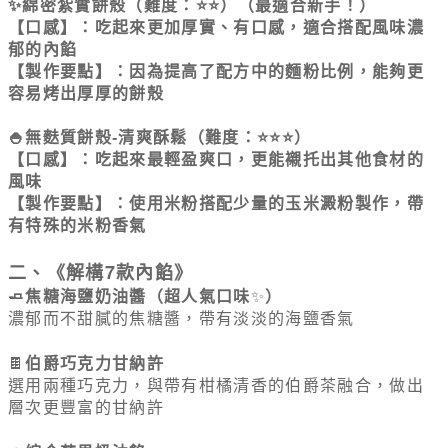
✨綿密紮實餅殼（難度：⭐⭐）（最適合新手！）
【口感】：吃起來更加厚實、有口感，適合搭配風味濃
郁的內餡
【製作要點】：因為提高了配方中的麵粉比例，能夠更
容易烤出厚厚的餅殼
🍚無麩質餅殼-清爽酥鬆（難度：⭐⭐⭐）
【口感】：吃起來最輕盈爽口，更能襯托出其他食材的
風味
【製作要點】：使用米粉搭配少量的玉米澱粉製作，帶
有特殊的米粉香氣
二、《解構7款內餡》
焦糖海鹽奶油醬（超人氣口味
✨
）
🧈
濃郁而不甜膩的焦糖醬，帶有淡淡的海鹽香氣
🍫
伯爵巧克力甘納許
選用兩種巧克力，與帶有柑橘清香的伯爵茶融合，做出
層次更豐富的甘納許