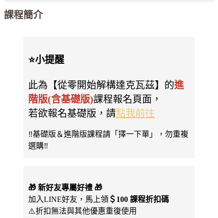
課程簡介
⭐️小提醒
此為【從零開始解構達克瓦茲】的
進
階版(含基礎版)
課程報名頁面，
若欲報名基礎版，請
點我前往
‼️基礎版＆進階版課程請「擇一下單」，勿重複
選購‼️
🎁 新好友專屬好禮 🎁
加入LINE好友，馬上領
＄100 課程折扣碼
⚠️折扣無法與其他優惠重復使用