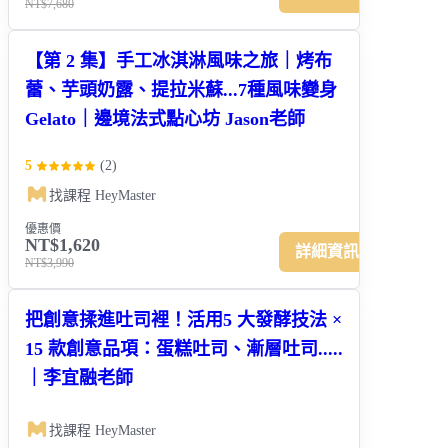
NT$7,680
【第 2 集】手工冰淇淋風味之旅｜烤布
蕾、芋頭奶露、提拉米蘇...7種風味變身
Gelato｜邊境法式點心坊 Jason老師
5
(
2
)
找課程 HeyMaster
優惠價
NT$1,620
詳細資訊
NT$3,990
把創意揉進吐司裡！活用5 大發酵技法 ×
15 款創意品項：蛋糕吐司、漸層吐司.....
｜李宜融老師
找課程 HeyMaster