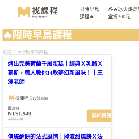
限時早鳥
🧊🔥冰火烘焙
課程🔥
堂折300元
🔥限時早鳥課程
首頁
🔥限時早鳥課程
烤出完美荷蘭千層蛋糕｜經典Ｘ乳酪Ｘ
慕斯，職人教你14款夢幻新風味！｜王
澤老師
找課程 HeyMaster
優惠價
NT$1,949
詳細資訊
NT$7,220
傳統酥餅的法式風情｜掉渣甜燒餅Ｘ法