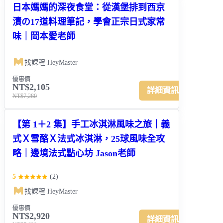
日本媽媽的深夜食堂：從漢堡排到西京
漬の17道料理筆記，學會正宗日式家常
味｜岡本愛老師
找課程 HeyMaster
優惠價
NT$2,105
詳細資訊
NT$7,280
【第 1＋2 集】手工冰淇淋風味之旅｜義
式Ｘ雪酪Ｘ法式冰淇淋，25球風味全攻
略｜邊境法式點心坊 Jason老師
5
(
2
)
找課程 HeyMaster
優惠價
NT$2,920
詳細資訊