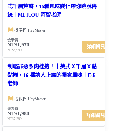
式千層燒餅，16種風味變化帶你跳脫傳
統｜MI JIOU 阿智老師
找課程 HeyMaster
優惠價
NT$1,970
詳細資訊
NT$6,990
制霸罪惡系肉桂捲！｜美式Ｘ千層Ｘ黏
黏捲，16 種讓人上癮的獨家風味｜Edi
老師
找課程 HeyMaster
優惠價
NT$1,980
詳細資訊
NT$7,299