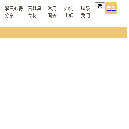
學員心得
買器具
常見
如何
聯繫
登入
分享
食材
問答
上課
我們