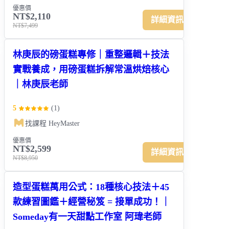
優惠價
NT$2,110
詳細資訊
NT$7,499
林庚辰的磅蛋糕專修｜重整邏輯＋技法
實戰養成，用磅蛋糕拆解常溫烘焙核心
｜林庚辰老師
5
(
1
)
找課程 HeyMaster
優惠價
NT$2,599
詳細資訊
NT$8,950
造型蛋糕萬用公式：18種核心技法＋45
款練習圖鑑＋經營秘笈 = 接單成功！｜
Someday有一天甜點工作室 阿瑋老師