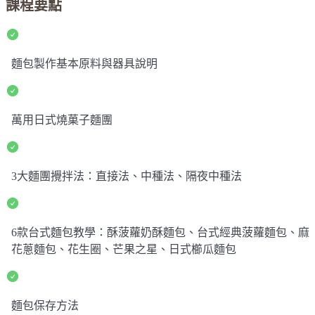
課程要點
麵包製作基本原料與器具說明
萬用日式燒菓子麵團
3大麵團攪拌法：直接法、中種法、隔夜中種法
6款台式麵包教學：酥菠蘿奶酥麵包、台式經典菠蘿麵包、麻
花蔥麵包、花生圈、芒果之星、日式櫛瓜麵包
麵包保存方法