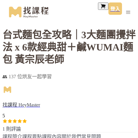
登入
台式麵包全攻略｜3大麵團攪拌
法 x 6款經典甜＋鹹WUMAI麵
包 黃宗辰老師
👥 137 位烘友一起學習
找課程 HeyMaster
5
1 則評論
課程簡介
課程要點
課程內容
關於我們
常見問題