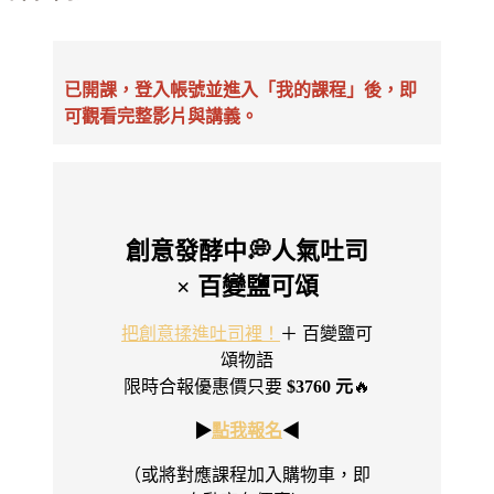
已開課，登入帳號並進入「我的課程」後，即
可觀看完整影片與講義。
創意發酵中💭人氣吐司
× 百變鹽可頌
把創意揉進吐司裡！
＋ 百變鹽可
頌物語
限時合報優惠價只要
$3760 元
🔥
▶︎
點我報名
◀︎
（或將對應課程加入購物車，即