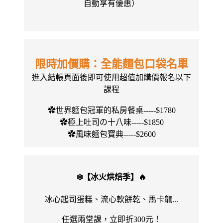
自動享有優惠）
限時加價購：全能麵包口袋名單
進入結帳頁面後即可使用超值加購價報名以下
課程
✿世界麵包冠軍的私房餐桌-----$1780
✿極上吐司の十八味-----$1850
✿風味麵包寶典-----$2600
❄️【冰火烘焙季】🔥
冰心起司蛋糕、流心軟餅乾、馬卡龍...
任選兩堂課，立即折300元！