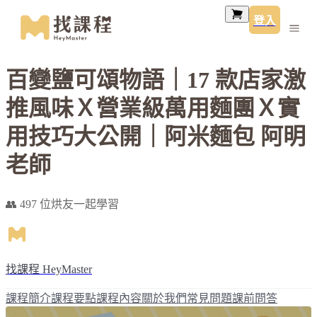
登入
百變鹽可頌物語｜17 款店家激
推風味Ｘ營業級萬用麵團Ｘ實
用技巧大公開｜阿米麵包 阿明
老師
👥 497 位烘友一起學習
找課程 HeyMaster
課程簡介
課程要點
課程內容
關於我們
常見問題
課前問答