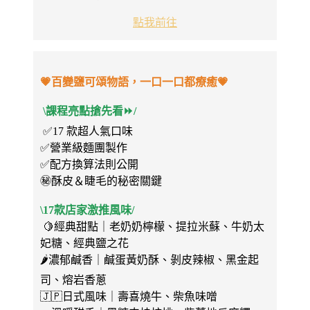
點我前往
💗百變鹽可頌物語，一口一口都療癒💗
\課程亮點搶先看⏩/
✅17 款超人氣口味
✅營業級麵團製作
✅配方換算法則公開
㊙️酥皮＆睫毛的秘密關鍵
\17款店家激推風味/
🍋經典甜點｜老奶奶檸檬、提拉米蘇、牛奶太
妃糖、經典鹽之花
🌶️濃郁鹹香｜鹹蛋黃奶酥、剝皮辣椒、黑金起
司、熔岩香蔥
🇯🇵日式風味｜壽喜燒牛、柴魚味噌