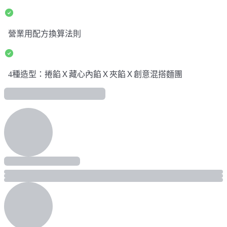
營業用配方換算法則
4種造型：捲餡Ｘ藏心內餡Ｘ夾餡Ｘ創意混搭麵團