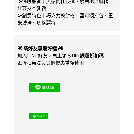
🍠溫暖甜香｜黑糖肉桂核桃、紫薯地瓜麻糬、
紅豆抹茶乳霜
🍪創意特色｜巧克力軟餅乾、鹽可頌刈包、玉
米濃湯、瑪格麗特
🎁 新好友專屬好禮 🎁
加入LINE好友，馬上領
＄100 課程折扣碼
⚠️折扣無法與其他優惠重復使用