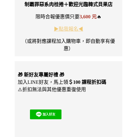
制霸罪惡系肉桂捲＋歡迎光臨韓式貝果店
限時合報優惠價只要
3,600 元
🔥
▶︎點我報名◀︎
（或將對應課程加入購物車，即自動享有優
惠）
🎁 新好友專屬好禮 🎁
加入LINE好友，馬上領
＄100 課程折扣碼
⚠️折扣無法與其他優惠重復使用