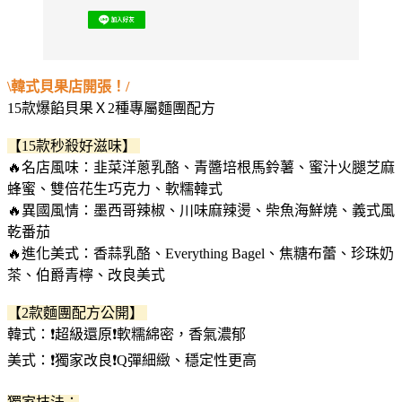
\韓式貝果店開張！/
15款爆餡貝果Ｘ2種專屬麵團配方
【15款秒殺好滋味】
🔥名店風味：韭菜洋蔥乳酪、青醬培根馬鈴薯、蜜汁火腿芝麻
蜂蜜、雙倍花生巧克力、軟糯韓式
🔥異國風情：墨西哥辣椒、川味麻辣燙、柴魚海鮮燒、義式風
乾番茄
🔥進化美式：香蒜乳酪、Everything Bagel、焦糖布蕾、珍珠奶
茶、伯爵青檸、改良美式
【2款麵團配方公開】
韓式：❗️超級還原❗️軟糯綿密，香氣濃郁
美式：❗️獨家改良❗️Q彈細緻、穩定性更高