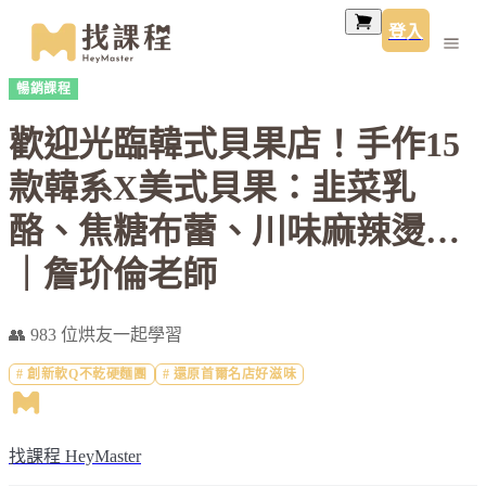
登入
暢銷課程
歡迎光臨韓式貝果店！手作15
款韓系X美式貝果：韭菜乳
酪、焦糖布蕾、川味麻辣燙…
｜詹玠倫老師
👥 983 位烘友一起學習
#
創新軟Q不乾硬麵團
#
還原首爾名店好滋味
找課程 HeyMaster