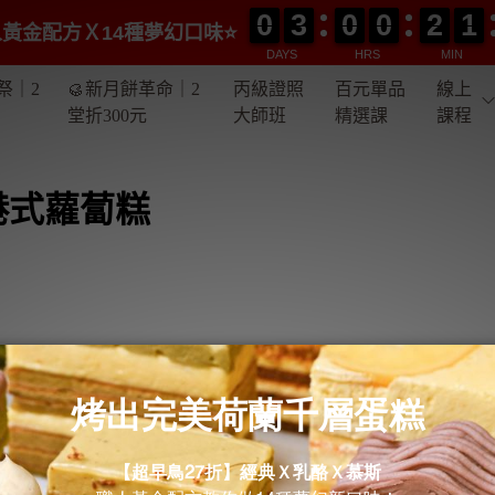
0
0
3
3
0
0
0
0
2
2
1
1
0
0
3
3
0
0
0
0
2
2
1
1
黃金配方Ｘ14種夢幻口味⭐️
DAYS
HRS
MIN
祭｜2
🥮新月餅革命｜2
丙級證照
百元單品
線上
堂折300元
大師班
精選課
課程
港式蘿蔔糕
臘腸的注意事項，都很詳細， 讓我第一次就做出這麼美味的臘味港