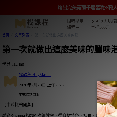
烤出完美荷蘭千層蛋糕⭐️職人
限時早鳥
🧊🔥冰火烘焙
課程🔥
堂折300元
首頁
文章列表
第一次就做出這麼美味的臘味港式蘿蔔糕
第一次就做出這麼美味的臘味
學員 Tau Ian
找課程 HeyMaster
2026年2月23日 上午 8:25
中式糕點開蒸
【中式糕點開蒸】
感謝Rosanna老師的詳細教學，從食材特色、採買、切臘肉