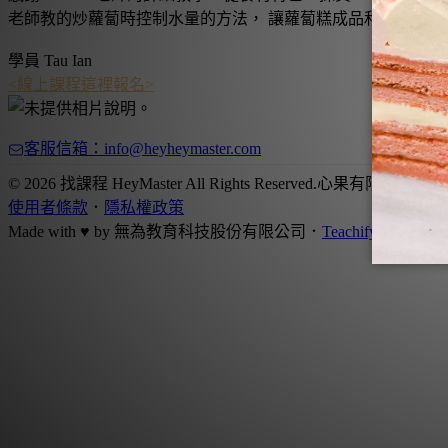
老師教的炒蘿蔔時控制水量的方法， 讓蘿蔔糕成品和預估的重量
學員
Tau Ian
<線上課程這裡報名>
客服信箱：info@heyheymaster.com
© 2026 找課程 HeyMaster All Rights Reserved.
心果有限公司
．
統
使用者條款
．
隱私權政策
Made with ♥ by
無為教育科技股份有限公司．
Teachify