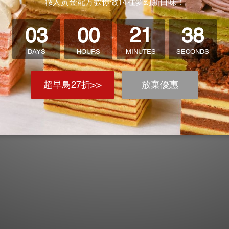
幾乎一模一樣！ 真是太厲害了！ 以後要常常做來吃 ☺️
一編號: 82823377