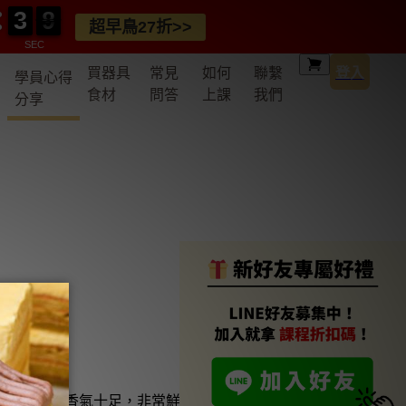
3
3
0
8
8
3
3
0
8
8
超早鳥27折>>
SEC
買器具
常見
如何
聯繫
登入
學員心得
食材
問答
上課
我們
分享
式蘿蔔糕， 香氣十足，非常鮮甜，家人也都吃得很開心 😁