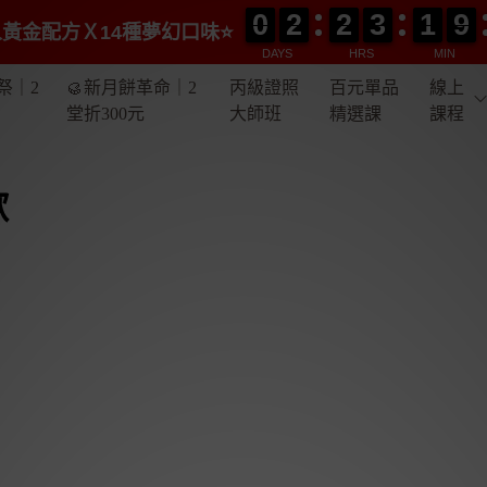
0
0
2
2
2
2
3
3
1
1
9
9
0
0
2
2
2
2
3
3
1
1
9
9
黃金配方Ｘ14種夢幻口味⭐️
DAYS
HRS
MIN
祭｜2
🥮新月餅革命｜2
丙級證照
百元單品
線上
堂折300元
大師班
精選課
課程
歡