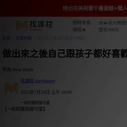
烤出完美荷蘭千層蛋糕⭐️職人
限時早鳥
🧊🔥冰火烘焙
課程🔥
堂折300元
首頁
文章列表
做出來之後自己跟孩子都好喜歡
做出來之後自己跟孩子都好喜
學員 Rosa Hsieh
找課程 HeyMaster
2025年7月26日 上午 10:09
一起把饅頭變可愛
【一起把饅頭變可愛】