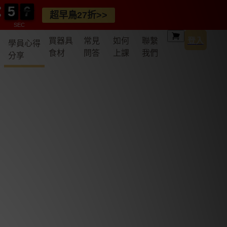
5
5
0
4
5
5
0
5
5
超早鳥27折>>
SEC
買器具
常見
如何
聯繫
登入
學員心得
食材
問答
上課
我們
分享