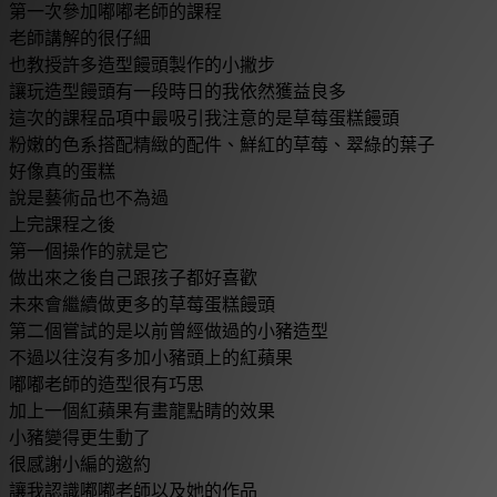
第一次參加嘟嘟老師的課程
老師講解的很仔細
也教授許多造型饅頭製作的小撇步
讓玩造型饅頭有一段時日的我依然獲益良多
這次的課程品項中最吸引我注意的是草莓蛋糕饅頭
粉嫩的色系搭配精緻的配件、鮮紅的草莓、翠綠的葉子
好像真的蛋糕
說是藝術品也不為過
上完課程之後
第一個操作的就是它
做出來之後自己跟孩子都好喜歡
未來會繼續做更多的草莓蛋糕饅頭
第二個嘗試的是以前曾經做過的小豬造型
不過以往沒有多加小豬頭上的紅蘋果
嘟嘟老師的造型很有巧思
加上一個紅蘋果有畫龍點睛的效果
小豬變得更生動了
很感謝小編的邀約
讓我認識嘟嘟老師以及她的作品