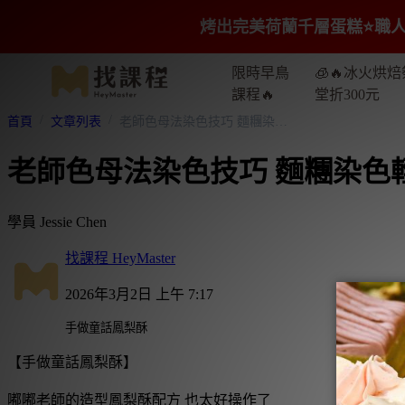
烤出完美荷蘭千層蛋糕⭐️職人
限時早鳥
🧊🔥冰火烘焙
課程🔥
堂折300元
首頁
文章列表
老師色母法染色技巧 麵糰染色輕輕鬆鬆就染好了
老師色母法染色技巧 麵糰染色
學員 Jessie Chen
找課程 HeyMaster
2026年3月2日 上午 7:17
手做童話鳳梨酥
【手做童話鳳梨酥】
嘟嘟老師的造型鳳梨酥配方 也太好操作了