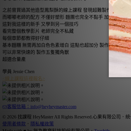
之前曾買過其他造型鳳梨酥的線上課程 發現超難製作 餅皮會黏
而嘟嘟老師的配方 不僅好塑形 麵團也完全不黏手 加上老師色
這對我這樣的新手 又學到另一個技巧
看完整個教學影片 老師完全不私藏
每個章節都教得好仔細
基本麵糰 無需再加白色色素增白 這點也超加分 製作過程中 麵
可以非常快速的 製作五隻獨角獸
超適合量產
學員
Jessie Chen
<線上課程這裡報名>
客服信箱：info@heyheymaster.com
© 2026 找課程 HeyMaster All Rights Reserved.
心果有限公司
．
統
使用者條款
．
隱私權政策
Made with ♥ by
無為教育科技股份有限公司．
Teachify