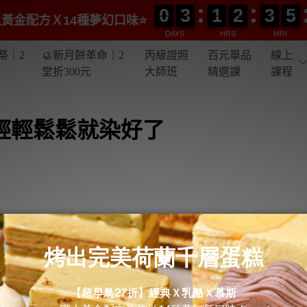
0
0
3
3
1
1
2
2
3
3
5
5
0
0
3
3
1
1
2
2
3
3
5
5
黃金配方Ｘ14種夢幻口味⭐️
DAYS
HRS
MIN
祭｜2
🥮新月餅革命｜2
丙級證照
百元單品
線上
堂折300元
大師班
精選課
課程
輕輕鬆鬆就染好了