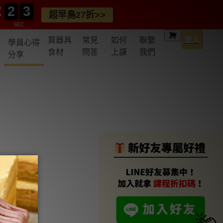
2
2
0
3
3
2
2
0
3
3
超早鳥27折>>
SEC
買器具
常見
如何
聯繫
登入
學員心得
食材
問答
上課
我們
分享