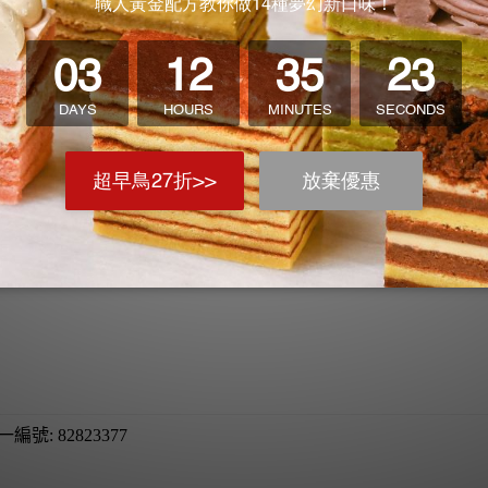
手 做一個造型鳳梨酥要做好久
母法染色技巧 麵糰染色輕輕鬆鬆就染好了
糰超好捏
一編號: 82823377