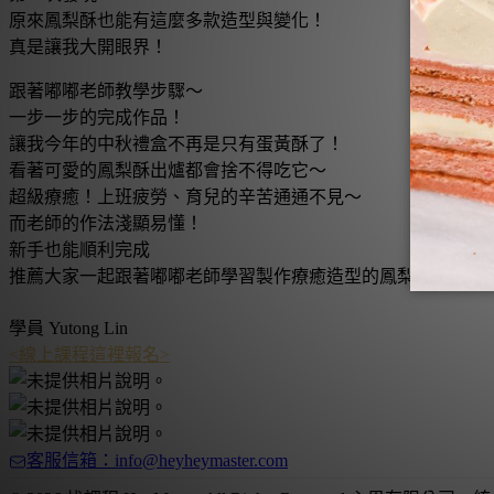
原來鳳梨酥也能有這麼多款造型與變化！
真是讓我大開眼界！
跟著嘟嘟老師教學步驟～
一步一步的完成作品！
讓我今年的中秋禮盒不再是只有蛋黃酥了！
看著可愛的鳳梨酥出爐都會捨不得吃它～
超級療癒！上班疲勞、育兒的辛苦通通不見～
而老師的作法淺顯易懂！
新手也能順利完成
推薦大家一起跟著嘟嘟老師學習製作療癒造型的鳳梨酥喔！👍
學員
Yutong Lin
<線上課程這裡報名>
客服信箱：info@heyheymaster.com