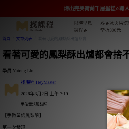
烤出完美荷蘭千層蛋糕⭐️職人
限時早鳥
🧊🔥冰火烘焙
課程🔥
堂折300元
首頁
文章列表
看著可愛的鳳梨酥出爐都會捨不得吃它
看著可愛的鳳梨酥出爐都會捨
學員 Yutong Lin
找課程 HeyMaster
2026年3月2日 上午 7:19
手做童話鳳梨酥
【手做童話鳳梨酥】
第一次發現