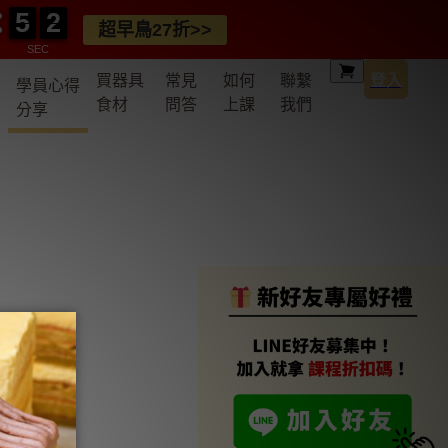
5
5
0
2
2
5
5
0
2
2
超早鳥27折>>
SEC
買器具
常見
如何
聯繫
登入
學員心得
食材
問答
上課
我們
分享