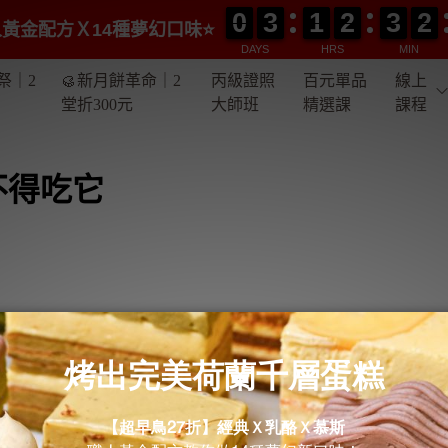
0
0
3
3
1
1
2
2
3
3
2
2
0
0
3
3
1
1
2
2
3
3
2
2
黃金配方Ｘ14種夢幻口味⭐️
DAYS
HRS
MIN
祭｜2
🥮新月餅革命｜2
丙級證照
百元單品
線上
堂折300元
大師班
精選課
課程
不得吃它