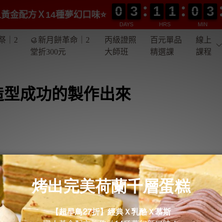
0
0
3
3
1
1
1
1
0
0
3
3
0
0
3
3
1
1
1
1
0
0
3
3
黃金配方Ｘ14種夢幻口味⭐️
DAYS
HRS
MIN
祭｜2
🥮新月餅革命｜2
丙級證照
百元單品
線上
堂折300元
大師班
精選課
課程
造型成功的製作出來