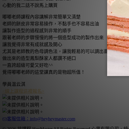
心動的我二話不說馬上購買
嘟嘟老師課程內容講解非常簡單又清楚
老師的餅皮非常容易操作，不黏手也不容易出油
讓製作造型的過程感到非常的順手
跟著老師的步驟慢慢的將一個造型成功的製作出來
讓我覺得非常有成就感及開心
尤其是老師教的色母調色法，讓我輕易的可以調出喜歡的顏色
做出來的造型鳳梨酥家人都讚不絕口
一直誇超級可愛又好吃^^
覺得嘟嘟老師的這堂課真的是物超所值！
學員
温云淇
<線上課程這裡報名>
客服信箱：info@heyheymaster.com
© 2026 找課程 HeyMaster All Rights Reserved.
心果有限公司
．
統