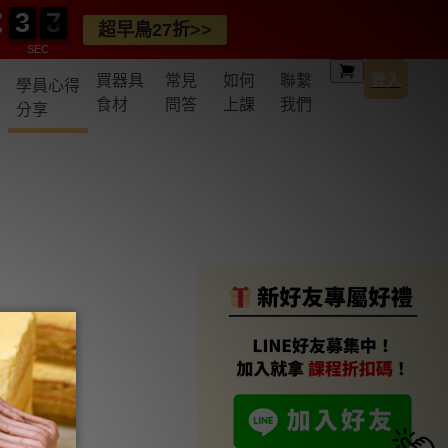
3
3
0
7
7
3
3
0
7
7
超早鳥27折>>
SEC
買器具
常見
如何
聯繫
登入
學員心得
食材
問答
上課
我們
分享