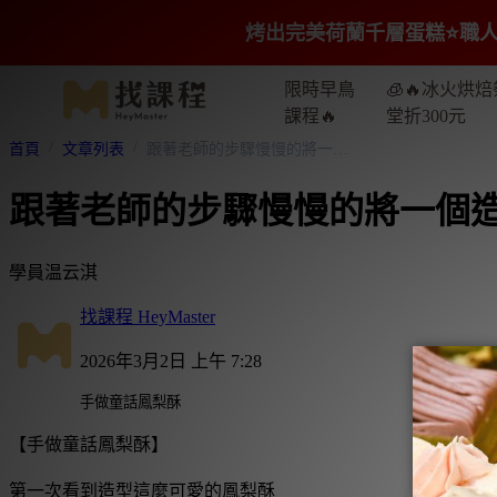
烤出完美荷蘭千層蛋糕⭐️職人
限時早鳥
🧊🔥冰火烘焙
課程🔥
堂折300元
首頁
文章列表
跟著老師的步驟慢慢的將一個造型成功的製作出來
跟著老師的步驟慢慢的將一個
學員温云淇
找課程 HeyMaster
2026年3月2日 上午 7:28
手做童話鳳梨酥
【手做童話鳳梨酥】
第一次看到造型這麼可愛的鳳梨酥