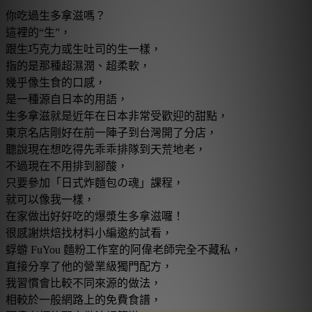
你吃過生多拿滋嗎？
這裡的“生”，
跟生巧克力或生吐司的生一樣，
指的是那種超濕潤、超柔軟，
幾乎像生食的口感，
是一種源自日本的用語，
生多拿滋就是近年在日本非常受歡迎的甜點，
東京名店剛好在前一陣子到台灣開了分店，
聽說現在想吃得先乖乖排隊到天荒地老，
不過現在不用排到腳酸，
只要參加「日式炸麵包の魂」課程，
就可以像我一樣，
在家做出好好吃的爆漿生多拿滋囉！
很感謝烘焙找材料小編邀約試看，
蜉蝣 FuYou 麵粉工作室的阿偉老師完全不藏私，
直接分享了他的營業級獨門配方，
我習慣會比較不同來源的做法，
相較於一般網路上的免費食譜，