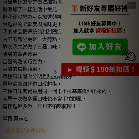
阿偉老師的配方做法細節滿滿，
還添加了一樣生活中常見，
但我卻沒想過可以加進麵糰的食材，
讓麵包的柔軟度與風味更上層樓，
我的成品把傳統的甜甜圈完全比下去了！
內餡的部分更是一大亮點，
這次我共試做了三種口味：
酸甜的綜合莓果、
苦甜的熟成巧克力、
香甜的焦糖蘋果，
每種風味層次分明且甜度剛剛好，
質地滑順跟麵包口感超搭，
三種口味其實是用同一個卡士達基底延伸出來的，
就算一次做多種口味也不會手忙腳亂，
這樣麵包多做一些也不怕吃膩啦！
學員 蔡志宏
<線上課程這裡報名>