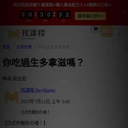
烤出完美荷蘭千層蛋糕⭐️職人黃金配方Ｘ14種夢幻口味⭐️
0
0
0
0
0
0
0
0
3
3
3
3
0
0
0
0
3
3
3
3
0
0
1
1
1
1
超早鳥27折>>
HRS
MIN
SEC
登入
首頁
文章列表
你吃過生多拿滋嗎？
你吃過生多拿滋嗎？
學員 蔡志宏
找課程 HeyMaster
2025年7月22日 上午 5:00
日式炸麵包の魂！
【
日式炸麵包の魂！
】