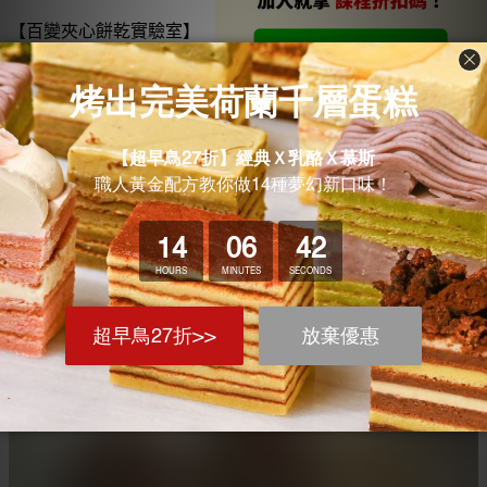
【百變夾心餅乾實驗室】
老師上課很簡單易懂，配方也很好操作喔！
只是我還沒開始夾內餡(熱+懶）
先獻醜😵‍💫
學員 Fish Chang
<線上課程點我報名>