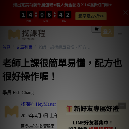
烤出完美荷蘭千層蛋糕⭐️職人黃金配方Ｘ14種夢幻口味⭐️
1
1
1
1
4
4
4
4
0
0
0
0
6
6
6
6
4
4
4
4
0
0
2
2
2
2
超早鳥27折>>
HRS
MIN
SEC
登入
首頁
文章列表
老師上課很簡單易懂，配方也很好操作喔！
老師上課很簡單易懂，配方也
很好操作喔！
學員 Fish Chang
找課程 HeyMaster
2025年4月9日 上午 7:48
百變夾心餅乾實驗室