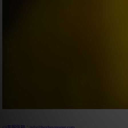
客服信箱：info@heyheymaster.com