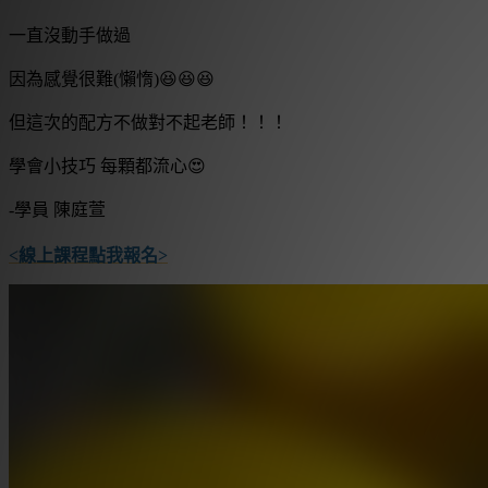
一直沒動手做過
因為感覺很難(懶惰)😆😆😆
但這次的配方不做對不起老師！！！
學會小技巧 每顆都流心😍
-學員 陳庭萱
<線上課程點我報名>