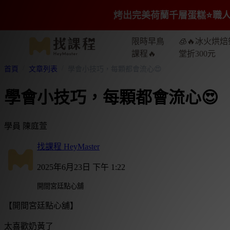
烤出完美荷蘭千層蛋糕⭐️職人
限時早鳥
🧊🔥冰火烘焙
課程🔥
堂折300元
首頁
文章列表
學會小技巧，每顆都會流心😍
學會小技巧，每顆都會流心😍
學員 陳庭萱
找課程 HeyMaster
2025年6月23日 下午 1:22
開間宮廷點心舖
【開間宮廷點心舖】
太喜歡奶黃了