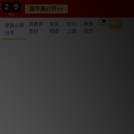
2
2
0
7
7
2
2
0
7
7
超早鳥27折>>
SEC
買器具
常見
如何
聯繫
登入
學員心得
食材
問答
上課
我們
分享