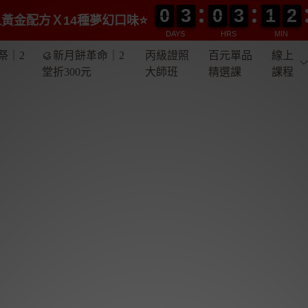
0
0
3
3
0
0
3
3
1
1
2
2
0
0
3
3
0
0
3
3
1
1
2
2
黃金配方Ｘ14種夢幻口味⭐️
DAYS
HRS
MIN
祭｜2
🥮新月餅革命｜2
丙級證照
百元單品
線上
堂折300元
大師班
精選課
課程