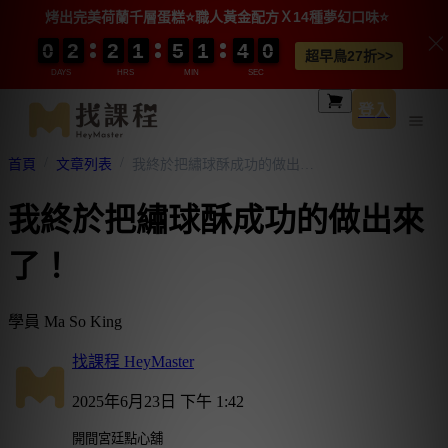
烤出完美荷蘭千層蛋糕⭐️職人黃金配方Ｘ14種夢幻口味⭐️
0
0
0
0
2
2
2
2
2
2
2
2
1
1
1
1
5
5
5
5
1
1
1
1
3
3
3
3
0
0
9
9
9
9
超早鳥27折>>
DAYS
HRS
MIN
SEC
登入
首頁
文章列表
我終於把繡球酥成功的做出來了！
我終於把繡球酥成功的做出來
了！
學員 Ma So King
找課程 HeyMaster
2025年6月23日 下午 1:42
開間宮廷點心舖