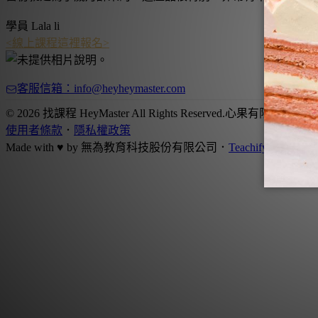
學員 Lala li
<線上課程這裡報名>
客服信箱：info@heyheymaster.com
© 2026 找課程 HeyMaster All Rights Reserved.
心果有限公司
．
統
使用者條款
．
隱私權政策
Made with ♥ by
無為教育科技股份有限公司．
Teachify