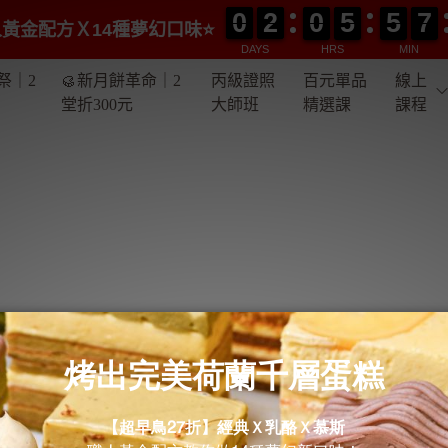
0
0
2
2
0
0
5
5
5
5
7
7
0
0
2
2
0
0
5
5
5
5
7
7
黃金配方Ｘ14種夢幻口味⭐️
DAYS
HRS
MIN
祭｜2
🥮新月餅革命｜2
丙級證照
百元單品
線上
堂折300元
大師班
精選課
課程
論是外型還是口感都讓我覺得很棒，還好報名了這個課程，現在自