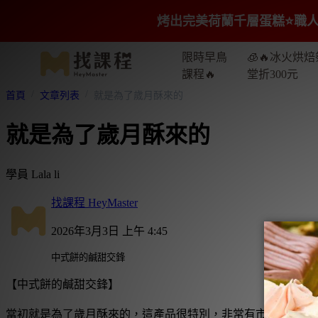
烤出完美荷蘭千層蛋糕⭐️職人
限時早鳥
🧊🔥冰火烘焙
課程🔥
堂折300元
首頁
文章列表
就是為了歲月酥來的
就是為了歲月酥來的
學員 Lala li
找課程 HeyMaster
2026年3月3日 上午 4:45
中式餅的鹹甜交鋒
【中式餅的鹹甜交鋒】
當初就是為了歲月酥來的，這產品很特別，非常有市場性，不