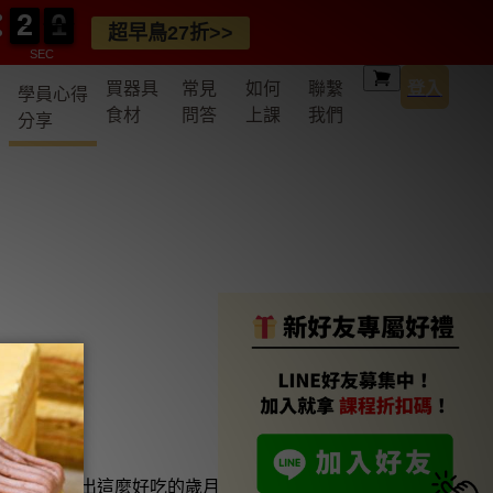
2
2
0
0
0
2
2
0
0
0
超早鳥27折>>
SEC
買器具
常見
如何
聯繫
登入
學員心得
食材
問答
上課
我們
分享
己也能做出這麼好吃的歲月酥，超開心🎉