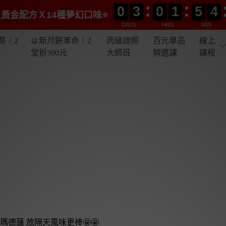
0
0
3
3
0
0
1
1
5
5
4
4
0
0
3
3
0
0
1
1
5
5
4
4
黃金配方Ｘ14種夢幻口味⭐️
DAYS
HRS
MIN
祭｜2
🥮新月餅革命｜2
丙級證照
百元單品
線上
堂折300元
大師班
精選課
課程
德蓮 放隔天風味更棒🤩🤩