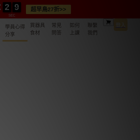
2
2
0
7
6
2
2
0
7
超早鳥27折>>
SEC
買器具
常見
如何
聯繫
登入
學員心得
食材
問答
上課
我們
分享