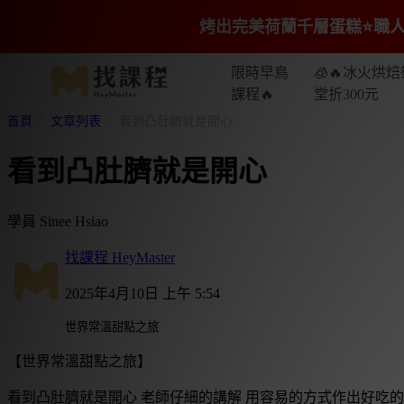
烤出完美荷蘭千層蛋糕⭐️職人
限時早鳥
🧊🔥冰火烘焙
課程🔥
堂折300元
首頁
文章列表
看到凸肚臍就是開心
看到凸肚臍就是開心
學員 Sinee Hsiao
找課程 HeyMaster
2025年4月10日 上午 5:54
世界常溫甜點之旅
【世界常溫甜點之旅】
看到凸肚臍就是開心 老師仔細的講解 用容易的方式作出好吃的瑪