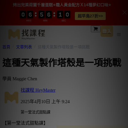
烤出完美荷蘭千層蛋糕⭐️職人黃金配方Ｘ14種夢幻口味⭐️
0
0
0
0
6
6
6
6
5
5
5
5
6
6
6
6
1
1
1
1
0
0
0
0
0
0
超早鳥27折>>
HRS
MIN
SEC
登入
首頁
文章列表
這種天氣製作塔殼是一項挑戰
這種天氣製作塔殼是一項挑戰
學員 Maggie Chen
找課程 HeyMaster
2025年4月10日 上午 9:24
第一堂法式甜點課
【第一堂法式甜點課】