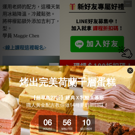
運用老師的配方，這種天氣製作塔殼是一項挑戰，必須多加善
用冰箱降溫，冷藏鬆弛。
將檸檬餡額外添加吉利丁，使內餡能夠擠出美麗的玫瑰花造
型。
學員
Maggie Chen
<線上課程這裡報名>