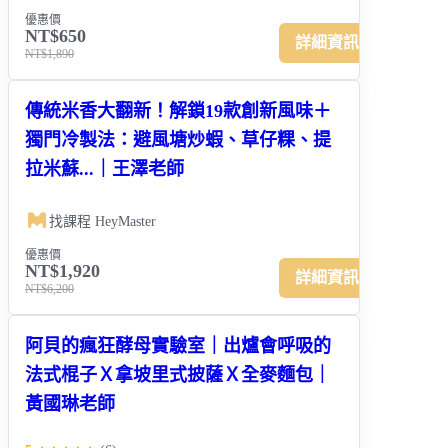
優惠價
NT$650
詳細資訊
NT$1,890
傳統米香大翻新！解鎖19款創新風味＋
獨門冷製法：避風塘炒蝦、草仔粿、提
拉米蘇...｜王澤老師
找課程 HeyMaster
優惠價
NT$1,920
詳細資訊
NT$6,200
阿貝的瘋狂酵母實驗室｜出爐會呼吸的
法式棍子Ｘ拿坡里式披薩Ｘ全麥麵包｜
黃國琳老師