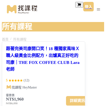
登入
所有課程
首頁
所有課程
跟著完美司康開口笑！18 種獨家風味Ｘ
職人級黃金比例配方，出爐真正好吃的
司康｜THE FOX COFFEE CLUB Lara
老師
5
(
12
)
找課程 HeyMaster
優惠價
NT$1,960
詳細資訊
NT$6,390