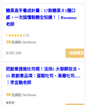
糖果高手養成計畫：17款糖果Ｘ5種口
感，一次搞懂製糖全知識！｜Rosanna
老師
5
(
13
)
找課程 HeyMaster
NT$7,299
詳細資訊
把創意揉進吐司裡！活用5 大發酵技法 ×
15 款創意品項：蛋糕吐司、漸層吐司.....
｜李宜融老師
找課程 HeyMaster
優惠價