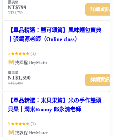
優惠價
NT$799
詳細資訊
NT$1,750
【單品精選：鹽可頌篇】風味麵包寶典
｜張錫源老師（Online class）
5
(
1
)
找課程 HeyMaster
優惠價
NT$1,590
詳細資訊
NT$2,480
【單品精選：米貝果篇】米の手作饅頭
貝果｜潤米Roomy 郎永清老師
5
(
1
)
找課程 HeyMaster