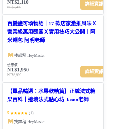
NT$2,110
詳細資訊
NT$7,499
百變鹽可頌物語｜17 款店家激推風味Ｘ
營業級萬用麵團Ｘ實用技巧大公開｜阿
米麵包 阿明老師
找課程 HeyMaster
優惠價
NT$1,950
詳細資訊
NT$6,990
【單品精選：水果軟糖篇】正統法式糖
果百科｜邊境法式點心坊 Jason老師
5
(
1
)
找課程 HeyMaster